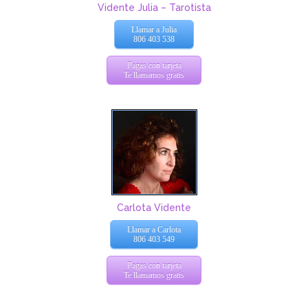
Vidente Julia – Tarotista
Llamar a Julia
806 403 538
Pagas con tarjeta
Te llamamos gratis
Carlota Vidente
Llamar a Carlota
806 403 549
Pagas con tarjeta
Te llamamos gratis