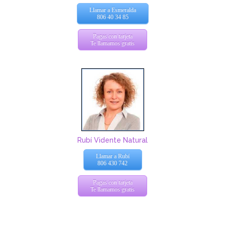
Llamar a Esmeralda
806 40 34 85
Pagas con tarjeta
Te llamamos gratis
Rubí Vidente Natural
Llamar a Rubí
806 430 742
Pagas con tarjeta
Te llamamos gratis