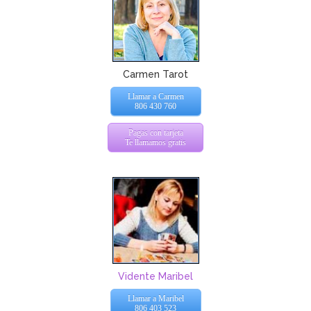
Carmen Tarot
Llamar a Carmen
806 430 760
Pagas con tarjeta
Te llamamos gratis
Vidente Maribel
Llamar a Maribel
806 403 523