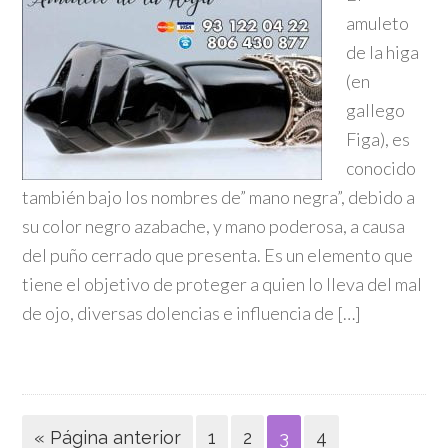
amuleto
de la higa
(en
gallego
Figa), es
conocido
también bajo los nombres de” mano negra”, debido a
su color negro azabache, y mano poderosa, a causa
del puño cerrado que presenta. Es un elemento que
tiene el objetivo de proteger a quien lo lleva del mal
de ojo, diversas dolencias e influencia de […]
« Página anterior
1
2
3
4