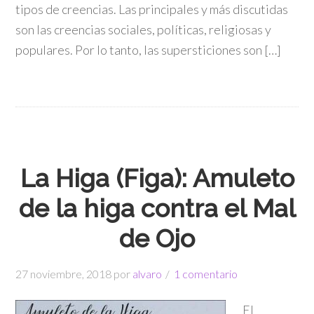
tipos de creencias. Las principales y más discutidas
son las creencias sociales, políticas, religiosas y
populares. Por lo tanto, las supersticiones son […]
La Higa (Figa): Amuleto
de la higa contra el Mal
de Ojo
27 noviembre, 2018
por
alvaro
1 comentario
El