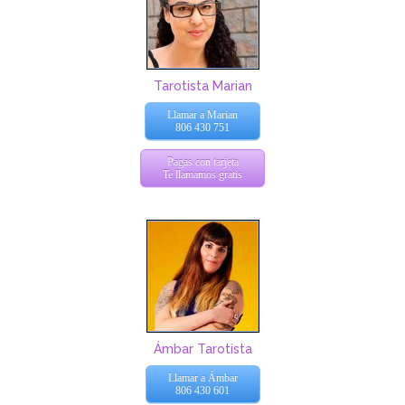
Tarotista Marian
Llamar a Marian
806 430 751
Pagas con tarjeta
Te llamamos gratis
Ámbar Tarotista
Llamar a Ámbar
806 430 601