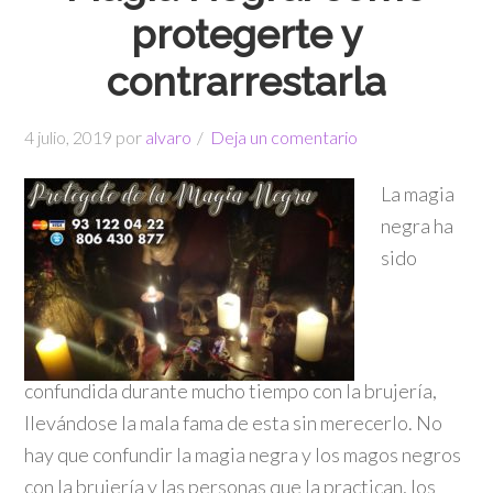
protegerte y
contrarrestarla
4 julio, 2019
por
alvaro
Deja un comentario
La magia
negra ha
sido
confundida durante mucho tiempo con la brujería,
llevándose la mala fama de esta sin merecerlo. No
hay que confundir la magia negra y los magos negros
con la brujería y las personas que la practican, los