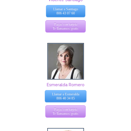
Llamar a Santiago
806 43 07 60
Pagas con tarjeta
Te llamamos gratis
Esmeralda Romero
Llamar a Esmeralda
806 40 34 85
Pagas con tarjeta
Te llamamos gratis