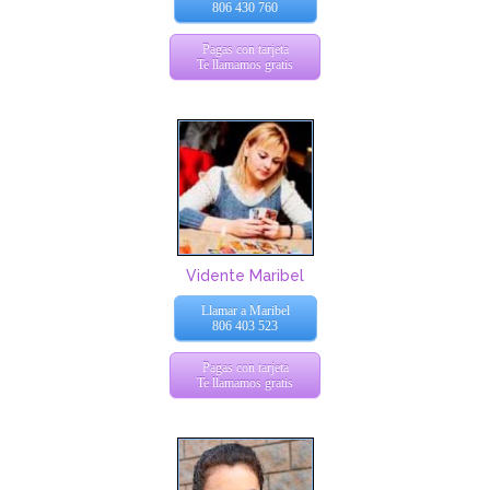
806 430 760
Pagas con tarjeta
Te llamamos gratis
Vidente Maribel
Llamar a Maribel
806 403 523
Pagas con tarjeta
Te llamamos gratis