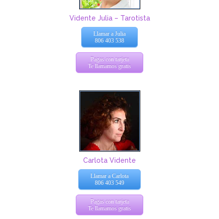
Vidente Julia – Tarotista
Llamar a Julia
806 403 538
Pagas con tarjeta
Te llamamos gratis
Carlota Vidente
Llamar a Carlota
806 403 549
Pagas con tarjeta
Te llamamos gratis