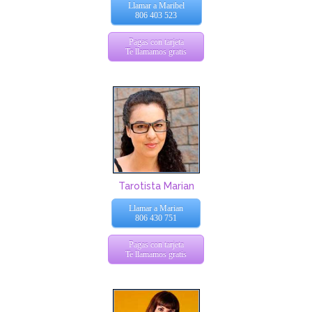
Llamar a Maribel
806 403 523
Pagas con tarjeta
Te llamamos gratis
Tarotista Marian
Llamar a Marian
806 430 751
Pagas con tarjeta
Te llamamos gratis