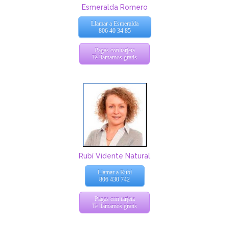
Esmeralda Romero
Llamar a Esmeralda
806 40 34 85
Pagas con tarjeta
Te llamamos gratis
Rubí Vidente Natural
Llamar a Rubí
806 430 742
Pagas con tarjeta
Te llamamos gratis