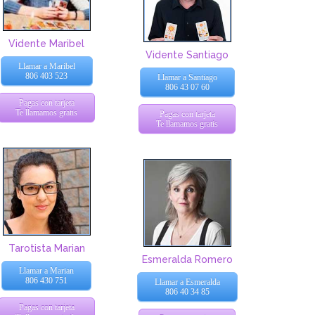
Vidente Maribel
Vidente Santiago
Llamar a Maribel
806 403 523
Llamar a Santiago
806 43 07 60
Pagas con tarjeta
Te llamamos gratis
Pagas con tarjeta
Te llamamos gratis
Tarotista Marian
Esmeralda Romero
Llamar a Marian
806 430 751
Llamar a Esmeralda
806 40 34 85
Pagas con tarjeta