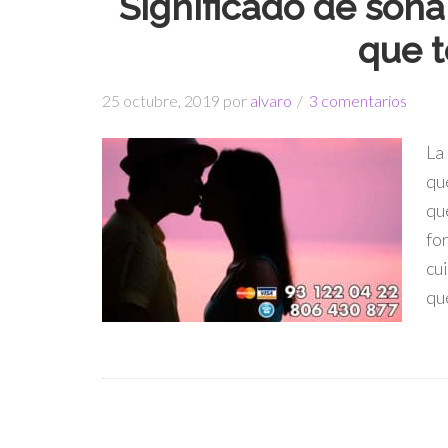
Significado de soña
que t
25 octubre, 2019
por
alvaro
3 comentarios
La
qu
qu
fo
cu
qu