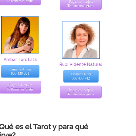
Te llamamos gratis
Pagas con tarjeta
Te llamamos gratis
Ámbar Tarotista
Rubí Vidente Natural
Llamar a Ámbar
806 430 601
Llamar a Rubí
806 430 742
Pagas con tarjeta
Te llamamos gratis
Pagas con tarjeta
Te llamamos gratis
Qué es el Tarot y para qué
irve?