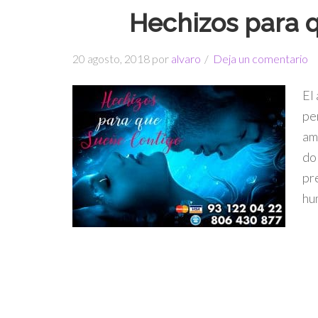
Hechizos para 
20 agosto, 2018
por
alvaro
Deja un comentario
El
pe
am
do
pr
hu