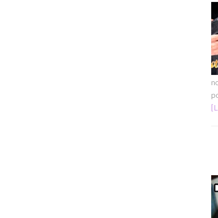
no
po
[L