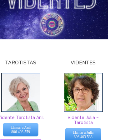
TAROTISTAS
VIDENTES
idente Tarotista Anil
Vidente Julia –
Tarotista
Llamar a Anil
806 403 559
Llamar a Julia
806 403 538