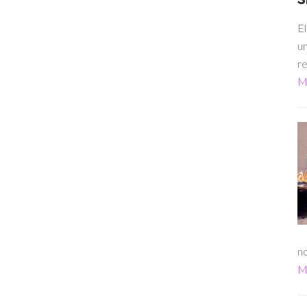
El
un
re
Má
no
Má