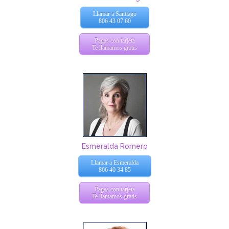
Llamar a Santiago
806 43 07 60
Pagas con tarjeta
Te llamamos gratis
Esmeralda Romero
Llamar a Esmeralda
806 40 34 85
Pagas con tarjeta
Te llamamos gratis