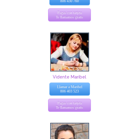
806 430 760
Pagas con tarjeta
Te llamamos gratis
Vidente Maribel
Llamar a Maribel
806 403 523
Pagas con tarjeta
Te llamamos gratis