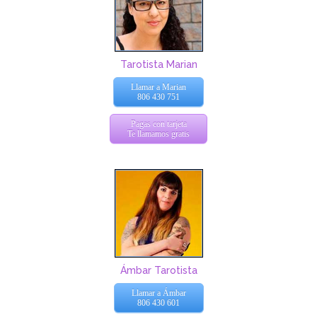
Tarotista Marian
Llamar a Marian
806 430 751
Pagas con tarjeta
Te llamamos gratis
Ámbar Tarotista
Llamar a Ámbar
806 430 601