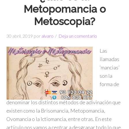
Metopomancia o
Metoscopia?
30 abril, 2019
por
alvaro
Deja un comentario
Las
llamadas
‘mancias’
son la
forma de
denominar los distintos métodos de adivinación que
existen como la Brisomancia, Metopomancia,
Ovomancia o la Ictiomancia, entre otras. En este
artículo nos vamos a centrar a desgranar todo lo que