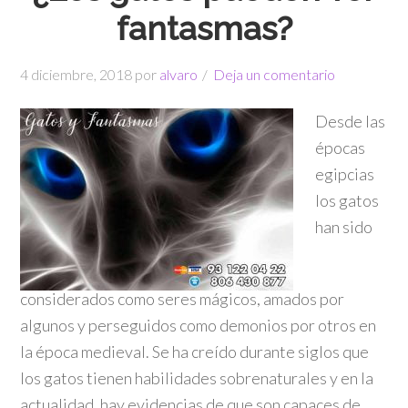
fantasmas?
4 diciembre, 2018
por
alvaro
Deja un comentario
Desde las
épocas
egipcias
los gatos
han sido
considerados como seres mágicos, amados por
algunos y perseguidos como demonios por otros en
la época medieval. Se ha creído durante siglos que
los gatos tienen habilidades sobrenaturales y en la
actualidad, hay evidencias de que son capaces de