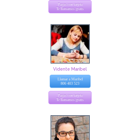
Pagas con tarjeta
Te llamamos gratis
Vidente Maribel
Llamar a Maribel
806 403 523
Pagas con tarjeta
Te llamamos gratis