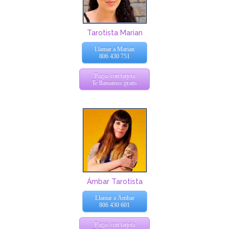
Tarotista Marian
Llamar a Marian
806 430 751
Pagas con tarjeta
Te llamamos gratis
Ámbar Tarotista
Llamar a Ámbar
806 430 601
Pagas con tarjeta