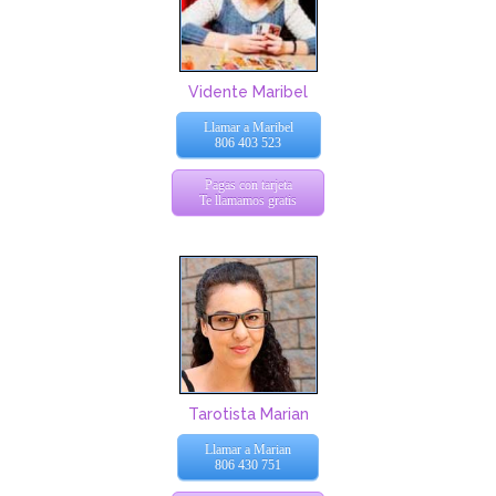
Vidente Maribel
Llamar a Maribel
806 403 523
Pagas con tarjeta
Te llamamos gratis
Tarotista Marian
Llamar a Marian
806 430 751