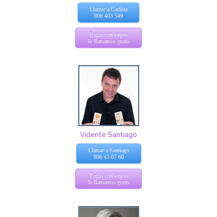
Llamar a Carlota
806 403 549
Pagas con tarjeta
Te llamamos gratis
Vidente Santiago
Llamar a Santiago
806 43 07 60
Pagas con tarjeta
Te llamamos gratis