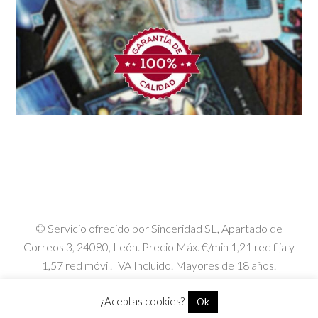
© Servicio ofrecido por Sinceridad SL, Apartado de
Correos 3, 24080, León. Precio Máx. €/min 1,21 red fija y
1,57 red móvil. IVA Incluido. Mayores de 18 años.
Todos los derechos reservados.
Registrado en Safe Creative
-
¿Aceptas cookies?
Ok
Aviso Legal
-
Política de Privacidad
-
Política de Cookies