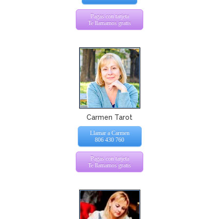
Pagas con tarjeta
Te llamamos gratis
Carmen Tarot
Llamar a Carmen
806 430 760
Pagas con tarjeta
Te llamamos gratis