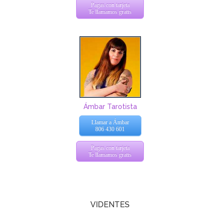
Pagas con tarjeta
Te llamamos gratis
Ámbar Tarotista
Llamar a Ámbar
806 430 601
Pagas con tarjeta
Te llamamos gratis
VIDENTES