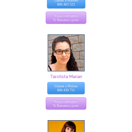
Llamar a Maribel
806 403 523
Pagas con tarjeta
Te llamamos gratis
Tarotista Marian
Llamar a Marian
806 430 751
Pagas con tarjeta
Te llamamos gratis