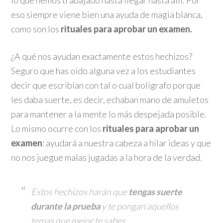
lo que hemos trabajado hasta llegar hasta allí. Por
eso siempre viene bien una ayuda de magia blanca,
como son los
rituales para aprobar un examen.
¿A qué nos ayudan exactamente estos hechizos?
Seguro que has oído alguna vez a los estudiantes
decir que escribían con tal o cual bolígrafo porque
les daba suerte, es decir, echaban mano de amuletos
para mantener a la mente lo más despejada posible.
Lo mismo ocurre con los
rituales para aprobar un
examen
: ayudará a nuestra cabeza a hilar ideas y que
no nos juegue malas jugadas a la hora de la verdad.
Estos hechizos harán que
tengas suerte
durante la prueba
y te pongan aquellos
temas que mejor te sabes.