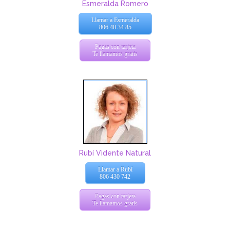
Esmeralda Romero
Llamar a Esmeralda
806 40 34 85
Pagas con tarjeta
Te llamamos gratis
Rubí Vidente Natural
Llamar a Rubí
806 430 742
Pagas con tarjeta
Te llamamos gratis