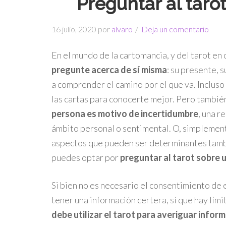
Preguntar al taro
16 julio, 2020
por
alvaro
Deja un comentario
En el mundo de la cartomancia, y del tarot en
pregunte acerca de sí misma
: su presente, 
a comprender el camino por el que va. Inclus
las cartas para conocerte mejor. Pero tambi
persona es motivo de incertidumbre
, una r
ámbito personal o sentimental. O, simplement
aspectos que pueden ser determinantes tambi
puedes optar por
preguntar al tarot sobre 
Si bien no es necesario el consentimiento de 
tener una información certera, sí que hay lím
debe utilizar el tarot para averiguar infor