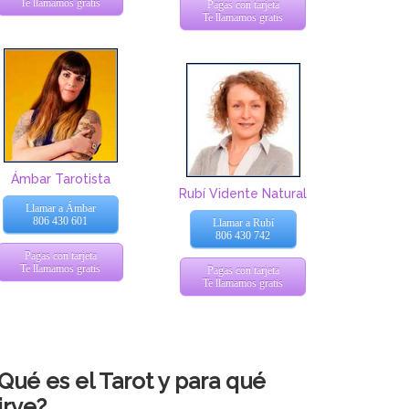
Te llamamos gratis
Pagas con tarjeta
Te llamamos gratis
Ámbar Tarotista
Rubí Vidente Natural
Llamar a Ámbar
806 430 601
Llamar a Rubí
806 430 742
Pagas con tarjeta
Te llamamos gratis
Pagas con tarjeta
Te llamamos gratis
Qué es el Tarot y para qué
irve?