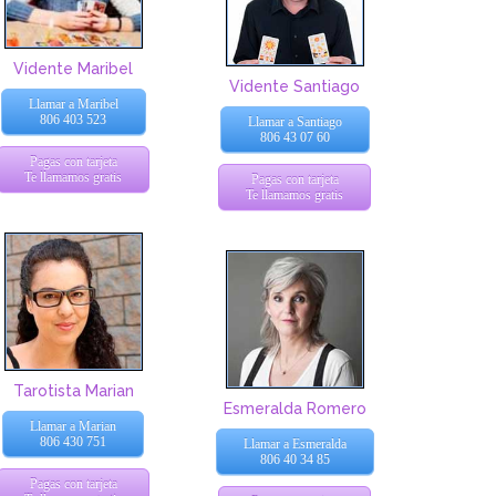
Vidente Maribel
Vidente Santiago
Llamar a Maribel
806 403 523
Llamar a Santiago
806 43 07 60
Pagas con tarjeta
Te llamamos gratis
Pagas con tarjeta
Te llamamos gratis
Tarotista Marian
Esmeralda Romero
Llamar a Marian
806 430 751
Llamar a Esmeralda
806 40 34 85
Pagas con tarjeta