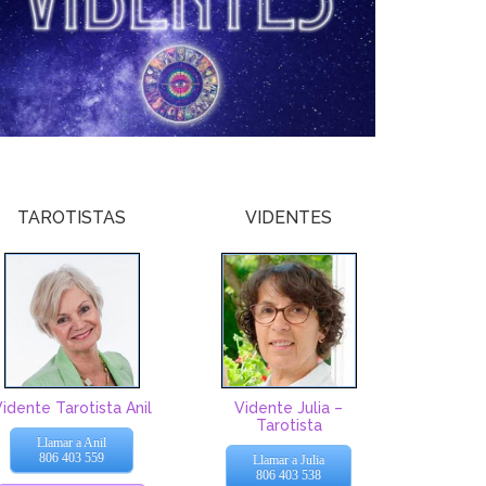
TAROTISTAS
VIDENTES
idente Tarotista Anil
Vidente Julia –
Tarotista
Llamar a Anil
806 403 559
Llamar a Julia
806 403 538