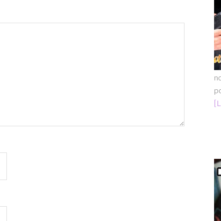
no
po
[L