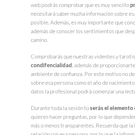
web podrás comprobar que es muy sencillo
pr
necesitará saber mucha información sobre esa
posible. Además, es muy importante que conozc
además de conocer los sentimientos que despie
camino.
Comprobarás que nuestras videntes y tarotis
condifencialidad
, además de proporcionarte
ambiente de confianza. Por este motivo no d
sobre esa persona como el año de nacimiento,
datos la profesional podrá comenzar una lect
Durante toda la sesión tú
serás el elemento
quieres hacer preguntas, por lo que depender
más o menos transparentes. Recuerda que la l
relación con esa persona, por lo que la info