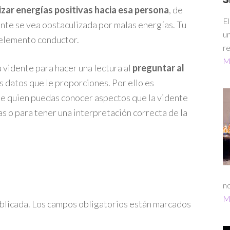
izar energías positivas hacia esa persona
, de
El
ente se vea obstaculizada por malas energías. Tu
un
n elemento conductor.
re
Má
a vidente para hacer una lectura al
preguntar al
os datos que le proporciones. Por ello es
de quien puedas conocer aspectos que la vidente
s o para tener una interpretación correcta de la
no
Má
blicada.
Los campos obligatorios están marcados