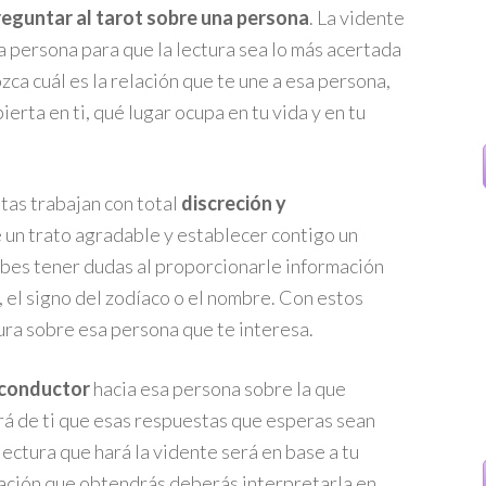
eguntar al tarot sobre una persona
. La vidente
 persona para que la lectura sea lo más acertada
a cuál es la relación que te une a esa persona,
rta en ti, qué lugar ocupa en tu vida y en tu
tas trabajan con total
discreción y
 un trato agradable y establecer contigo un
ebes tener dudas al proporcionarle información
 el signo del zodíaco o el nombre. Con estos
ura sobre esa persona que te interesa.
 conductor
hacia esa persona sobre la que
á de ti que esas respuestas que esperas sean
ectura que hará la vidente será en base a tu
rmación que obtendrás deberás interpretarla en