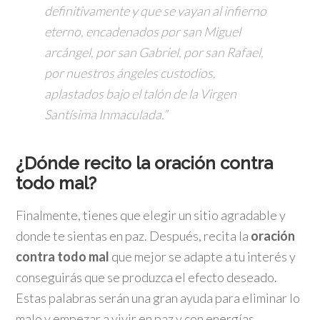
definitivamente y que se vayan al infierno
eterno, encadenados por san Miguel
arcángel, por san Gabriel, por san Rafael,
por nuestros ángeles custodios,
aplastados bajo el talón de la Virgen
Santísima Inmaculada.”
¿Dónde recito la oración contra
todo mal?
Finalmente, tienes que elegir un sitio agradable y
donde te sientas en paz. Después, recita la
oración
contra todo mal
que mejor se adapte a tu interés y
conseguirás que se produzca el efecto deseado.
Estas palabras serán una gran ayuda para eliminar lo
malo y empezar a vivir en paz y con energías