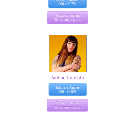
806 430 751
Pagas con tarjeta
Te llamamos gratis
Ámbar Tarotista
Llamar a Ámbar
806 430 601
Pagas con tarjeta
Te llamamos gratis