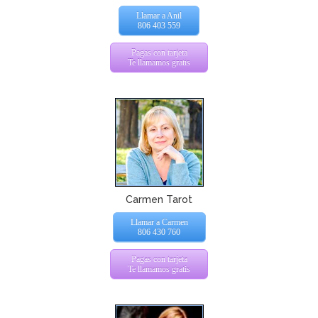
Llamar a Anil
806 403 559
Pagas con tarjeta
Te llamamos gratis
Carmen Tarot
Llamar a Carmen
806 430 760
Pagas con tarjeta
Te llamamos gratis