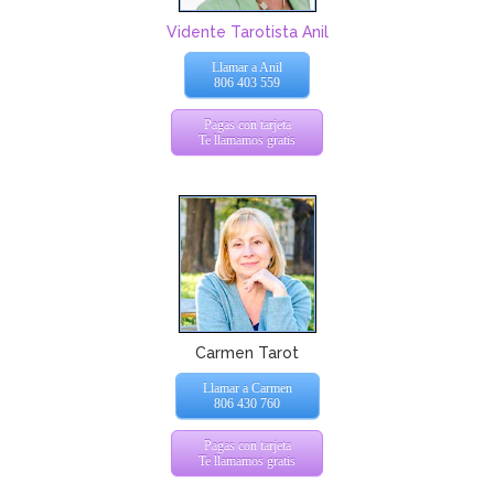
Vidente Tarotista Anil
Llamar a Anil
806 403 559
Pagas con tarjeta
Te llamamos gratis
Carmen Tarot
Llamar a Carmen
806 430 760
Pagas con tarjeta
Te llamamos gratis