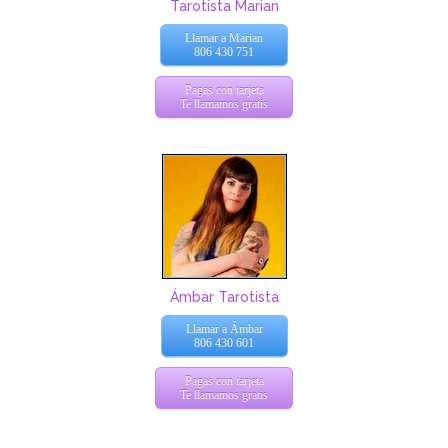
Tarotista Marian
Llamar a Marian
806 430 751
Pagas con tarjeta
Te llamamos gratis
Ámbar Tarotista
Llamar a Ámbar
806 430 601
Pagas con tarjeta
Te llamamos gratis