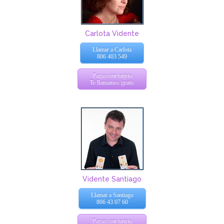
Carlota Vidente
Llamar a Carlota
806 403 549
Pagas con tarjeta
Te llamamos gratis
Vidente Santiago
Llamar a Santiago
806 43 07 60
Pagas con tarjeta