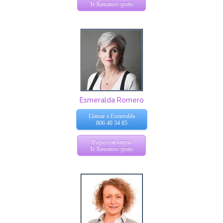
Te llamamos gratis
Esmeralda Romero
Llamar a Esmeralda
806 40 34 85
Pagas con tarjeta
Te llamamos gratis