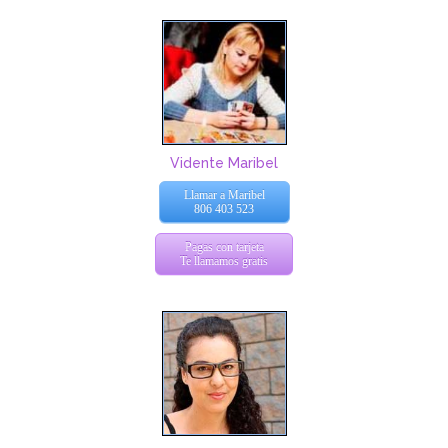
Vidente Maribel
Llamar a Maribel
806 403 523
Pagas con tarjeta
Te llamamos gratis