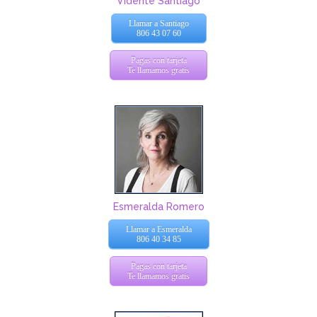
Vidente Santiago
Llamar a Santiago
806 43 07 60
Pagas con tarjeta
Te llamamos gratis
Esmeralda Romero
Llamar a Esmeralda
806 40 34 85
Pagas con tarjeta
Te llamamos gratis