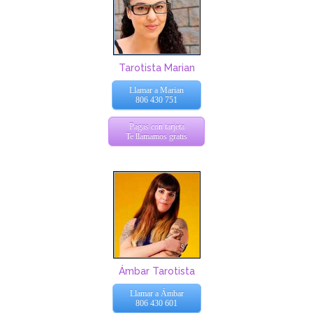
Tarotista Marian
Llamar a Marian
806 430 751
Pagas con tarjeta
Te llamamos gratis
Ámbar Tarotista
Llamar a Ámbar
806 430 601