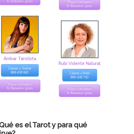
Te llamamos gratis
Pagas con tarjeta
Te llamamos gratis
Ámbar Tarotista
Rubí Vidente Natural
Llamar a Ámbar
806 430 601
Llamar a Rubí
806 430 742
Pagas con tarjeta
Te llamamos gratis
Pagas con tarjeta
Te llamamos gratis
Qué es el Tarot y para qué
irve?