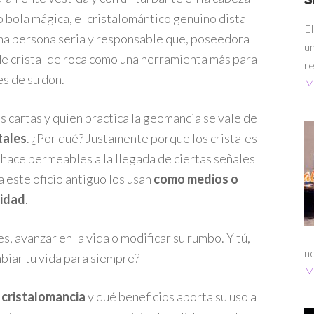
 o bola mágica, el cristalomántico genuino dista
El
 una persona seria y responsable que, poseedora
un
 de cristal de roca como una herramienta más para
re
es de su don.
Má
as cartas y quien practica la geomancia se vale de
stales
. ¿Por qué? Justamente porque los cristales
s hace permeables a la llegada de ciertas señales
a este oficio antiguo los usan
como medios o
lidad
.
, avanzar en la vida o modificar su rumbo. Y tú,
no
ambiar tu vida para siempre?
Má
a
cristalomancia
y qué beneficios aporta su uso a