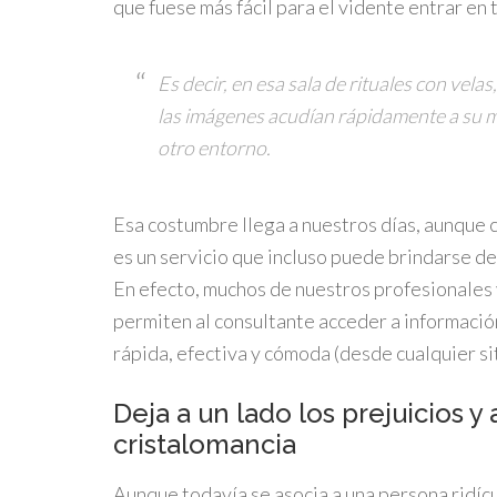
que fuese más fácil para el vidente entrar en 
Es decir, en esa sala de rituales con vela
las imágenes acudían rápidamente a su me
otro entorno.
Esa costumbre llega a nuestros días, aunque c
es un servicio que incluso puede brindarse d
En efecto, muchos de nuestros profesionales 
permiten al consultante acceder a informaci
rápida, efectiva y cómoda (desde cualquier sit
Deja a un lado los prejuicios y
cristalomancia
Aunque todavía se asocia a una persona ridíc