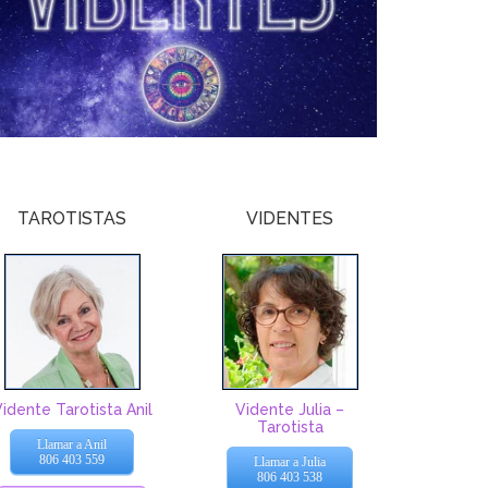
TAROTISTAS
VIDENTES
idente Tarotista Anil
Vidente Julia –
Tarotista
Llamar a Anil
806 403 559
Llamar a Julia
806 403 538