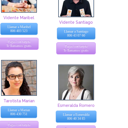
Vidente Maribel
Vidente Santiago
Llamar a Maribel
806 403 523
Llamar a Santiago
806 43 07 60
Pagas con tarjeta
Te llamamos gratis
Pagas con tarjeta
Te llamamos gratis
Tarotista Marian
Esmeralda Romero
Llamar a Marian
806 430 751
Llamar a Esmeralda
806 40 34 85
Pagas con tarjeta