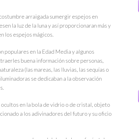
a costumbre arraigada sumergir espejos en
esen la luz de la luna y así proporcionaran más y
n los espejos mágicos.
ron populares en la Edad Media y algunos
xtraerles buena información sobre personas,
turaleza (las mareas, las lluvias, las sequías o
s iluminadoras se dedicaban a la observación
s.
ocultos en la bola de vidrio o de cristal, objeto
ionado a los adivinadores del futuro y su oficio