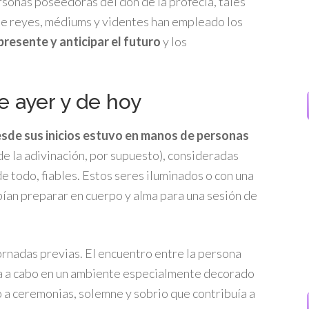
sonas poseedoras del don de la profecía, tales
de reyes, médiums y videntes han empleado los
 presente y anticipar el futuro
y los
e ayer y de hoy
esde sus inicios estuvo en manos de personas
 de la adivinación, por supuesto), consideradas
de todo, fiables. Estos seres iluminados o con una
ían preparar en cuerpo y alma para una sesión de
rnadas previas. El encuentro entre la persona
ba a cabo en un ambiente especialmente decorado
 a ceremonias, solemne y sobrio que contribuía a