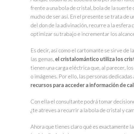
frente a una bola de cristal, bola de la suerte
mucho de ser así. En el presente se trata de
del don de la adivinación, recurre a la esfera
optimizar su trabajo e incrementar los alcanc
Es decir, así como el cartomante se sirve de l
las gemas,
el cristalomántico utiliza los cri
tienen una carga eléctrica que, al parecer, lo
o imágenes. Por ello, las personas dedicadas 
recursos para acceder a información de ca
Con ella el consultante podrá tomar decisiones
¿te atreves a recurrir a la bola de cristal y c
Ahora que tienes claro qué es exactamente l