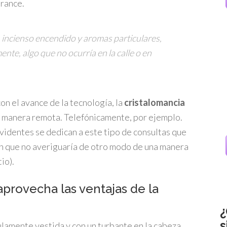
trance.
s, incienso encendido y aromas particulares,
nte, algo que no ocurría en la calle o en
on el avance de la tecnología, la
cristalomancia
e manera remota. Telefónicamente, por ejemplo.
videntes se dedican a este tipo de consultas que
ón que no averiguaría de otro modo de una manera
io).
 aprovecha las ventajas de la
¿
s
ulamente vestida y con un turbante en la cabeza