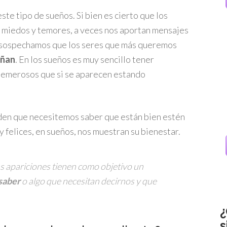
e tipo de sueños. Si bien es cierto que los
 miedos y temores, a veces nos aportan mensajes
sospechamos que los seres que más queremos
añan
. En los sueños es muy sencillo tener
temerosos que si se aparecen estando
den que necesitemos saber que están bien estén
y felices, en sueños, nos muestran su bienestar.
as apariciones tienen como objetivo un
saber
o algo que necesitan decirnos y que
¿
s