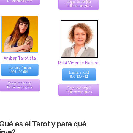
Te llamamos gratis
Pagas con tarjeta
Te llamamos gratis
Ámbar Tarotista
Rubí Vidente Natural
Llamar a Ámbar
806 430 601
Llamar a Rubí
806 430 742
Pagas con tarjeta
Te llamamos gratis
Pagas con tarjeta
Te llamamos gratis
Qué es el Tarot y para qué
irve?