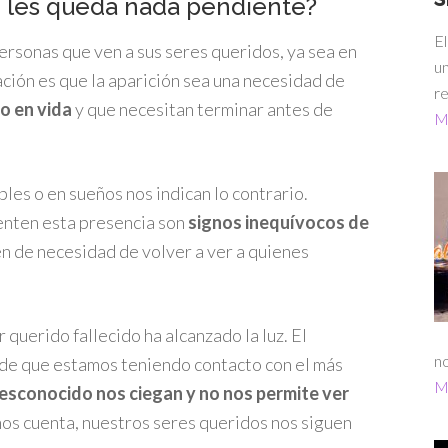
les queda nada pendiente?
El
rsonas que ven a sus seres queridos, ya sea en
un
ión es que la aparición sea una necesidad de
re
o en vida
y que necesitan terminar antes de
Má
les o en sueños nos indican lo contrario.
enten esta presencia son
signos inequívocos de
en de necesidad de volver a ver a quienes
r querido fallecido ha alcanzado la luz. El
no
de que estamos teniendo contacto con el más
Má
 desconocido nos ciegan y no nos permite ver
arnos cuenta, nuestros seres queridos nos siguen