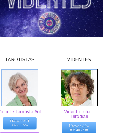
TAROTISTAS
VIDENTES
idente Tarotista Anil
Vidente Julia –
Tarotista
Llamar a Anil
806 403 559
Llamar a Julia
806 403 538