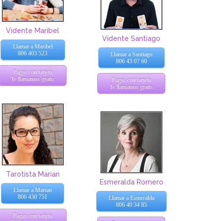
Vidente Maribel
Vidente Santiago
Llamar a Maribel
806 403 523
Llamar a Santiago
806 43 07 60
Pagas con tarjeta
Te llamamos gratis
Pagas con tarjeta
Te llamamos gratis
Tarotista Marian
Esmeralda Romero
Llamar a Marian
806 430 751
Llamar a Esmeralda
806 40 34 85
Pagas con tarjeta