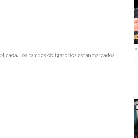
no
blicada.
Los campos obligatorios están marcados
po
[L